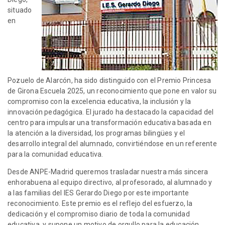
situado
en
Pozuelo de Alarcón, ha sido distinguido con el Premio Princesa
de Girona Escuela 2025, un reconocimiento que pone en valor su
compromiso con la excelencia educativa, la inclusión y la
innovación pedagógica. El jurado ha destacado la capacidad del
centro para impulsar una transformación educativa basada en
la atención a la diversidad, los programas bilingües y el
desarrollo integral del alumnado, convirtiéndose en un referente
para la comunidad educativa.
Desde ANPE-Madrid queremos trasladar nuestra más sincera
enhorabuena al equipo directivo, al profesorado, al alumnado y
a las familias del IES Gerardo Diego por este importante
reconocimiento. Este premio es el reflejo del esfuerzo, la
dedicación y el compromiso diario de toda la comunidad
educativa, y supone un motivo de orgullo para la educación