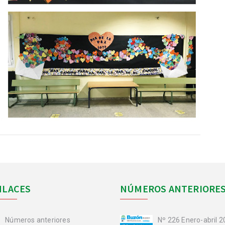
NLACES
NÚMEROS ANTERIORE
Números anteriores
Nº 226 Enero-abril 