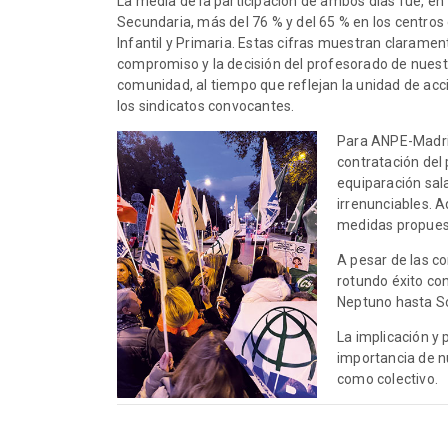
La media de la participación de ambos días fue, en
Secundaria, más del 76 % y del 65 % en los centros
Infantil y Primaria. Estas cifras muestran claramen
compromiso y la decisión del profesorado de nuest
comunidad, al tiempo que reflejan la unidad de acc
los sindicatos convocantes.
Para ANPE-Madrid,
contratación del 
equiparación sala
irrenunciables. 
medidas propuesta
A pesar de las c
rotundo éxito con
Neptuno hasta So
La implicación y 
importancia de n
como colectivo.