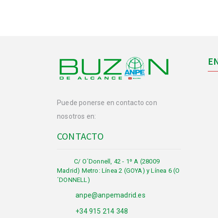
E
Puede ponerse en contacto con
nosotros en:
CONTACTO
C/ O´Donnell, 42 - 1º A (28009
Madrid) Metro: Línea 2 (GOYA) y Línea 6 (O
´DONNELL)
anpe@anpemadrid.es
+34 915 214 348